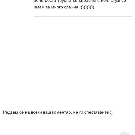
поне доста трудно се справям с нея, а уж се
имам за много сръчна :)))))))))
Радвам се на всеки ваш коментар, не го спестявайте :)