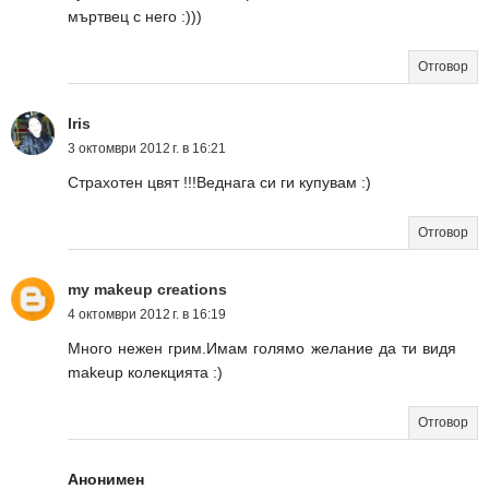
мъртвец с него :)))
Отговор
Iris
3 октомври 2012 г. в 16:21
Страхотен цвят !!!Веднага си ги купувам :)
Отговор
my makeup creations
4 октомври 2012 г. в 16:19
Много нежен грим.Имам голямо желание да ти видя
makeup колекцията :)
Отговор
Анонимен