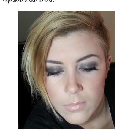
Червилото е Myth на MAC.