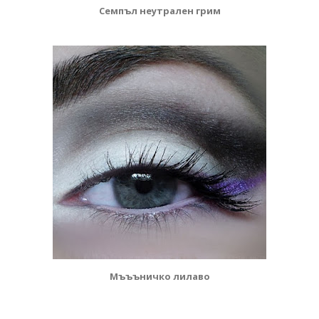
Семпъл неутрален грим
Мъъъничко лилаво