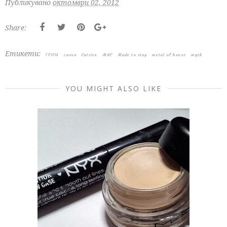
Публикувано
октомври 02, 2012
Share:
Етикети:
ГРИМ
сенки
Catrice
MAC
Made to stay
metal of honor
myth
YOU MIGHT ALSO LIKE