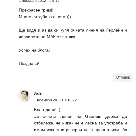
1 ноември 2012 г. в 9:19
Прекрасен грим!!!
Много си хубава с него:)))
Ще видя и аз да си купя очната линия на Герлейн и
червилото на МАК от ягодка.
Успех на блога!
Поздрави!
Отговор
Adri
1 ноември 2012 г. в 10:22
Благодаря! :)
За очната линия на Guerlain държа да
отбележа, че никак не е лесна за употреба и
имам известни резерви да я препоръчам. Аз