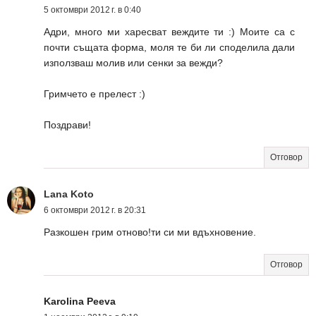
5 октомври 2012 г. в 0:40
Адри, много ми харесват веждите ти :) Моите са с
почти същата форма, моля те би ли споделила дали
използваш молив или сенки за вежди?
Гримчето е прелест :)
Поздрави!
Отговор
Lana Koto
6 октомври 2012 г. в 20:31
Разкошен грим отново!ти си ми вдъхновение.
Отговор
Karolina Peeva