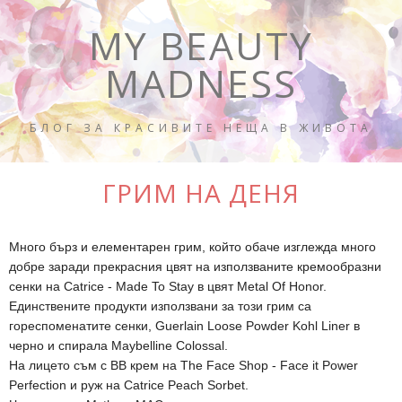
MY BEAUTY
MADNESS
БЛОГ ЗА КРАСИВИТЕ НЕЩА В ЖИВОТА
ГРИМ НА ДЕНЯ
Много бърз и елементарен грим, който обаче изглежда много
добре заради прекрасния цвят на използваните кремообразни
сенки на Catrice - Made To Stay в цвят Metal Of Honor.
Единствените продукти използвани за този грим са
гореспоменатите сенки, Guerlain Loose Powder Kohl Liner в
черно и спирала Maybelline Colossal.
На лицето съм с ВВ крем на The Face Shop - Face it Power
Perfection и руж на Catrice Peach Sorbet.