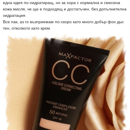
една идея по-хидратиращ, но за хора с нормална и смесена
кожа мисля, че ще е подходящ и достатъчен, без допълнителна
хидратация.
Все пак, аз го възприемам по-скоро като много добър фон дьо
тен, отколкото като крем.