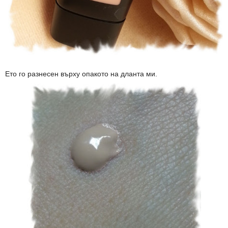
Ето го разнесен върху опакото на дланта ми.