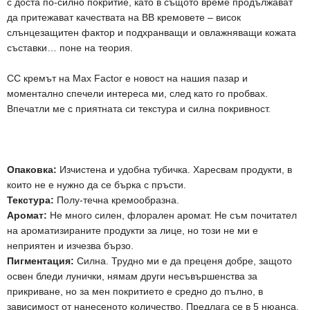
с доста по-силно покритие, като в същото време продължават
да притежават качествата на ВВ кремовете – висок
слънцезащитен фактор и подхранващи и овлажняващи кожата
съставки… поне на теория.
СС кремът на Max Factor е новост на нашия пазар и
моментално спечели интереса ми, след като го пробвах.
Впечатли ме с приятната си текстура и силна покривност.
Опаковка:
Изчистена и удобна тубичка. Харесвам продукти, в
които не е нужно да се бърка с пръсти.
Текстура:
Полу-течна кремообразна.
Аромат:
Не много силен, флорален аромат. Не съм почитател
на ароматизираните продукти за лице, но този не ми е
неприятен и изчезва бързо.
Пигментация:
Силна. Трудно ми е да преценя добре, защото
освен бледи лунички, нямам други несъвършенства за
прикриване, но за мен покритието е средно до пълно, в
зависимост от нанесеното количество. Предлага се в 5 нюанса.