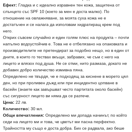
Ефект:
Гладка и с идеално изравнен тен кожа, защитена от
слънцето със SPF 10 (което за мен е доста малко). По
отношение на овлажняване, за моята суха кожа не е
достатъчен и се налага да използвам хидратиращ крем под
него.
Открих съвсем случайно и един голям плюс на продукта – почти
напълно водоустойчив е. Това не е отбелязано на опаковката и
производителите не претендират за подобно нещо, но в един от
дните, в които го тествах вкъщи, забравих, че съм с него на
лицето и влязох под душа. Не се отми, нито размаза, докато не
добавих добро количество измивна пяна.
Определено не твърдя, че е подходящ за киснене в морето цял
ден, но при проливен дъжд или при инцидентно цопване в
басейн (знаете как завършват често партитата около басейн)
със сигурност лицето ви няма да се разтече.
Цена:
22 лв.
Количество:
30 мл.
Общи впечатления:
Определено ми допада начинът, по който
седи на лицето ми и това, че цветът ми пасна перфектно.
Трайността му също е доста добра. Бих се радвала, ако беше