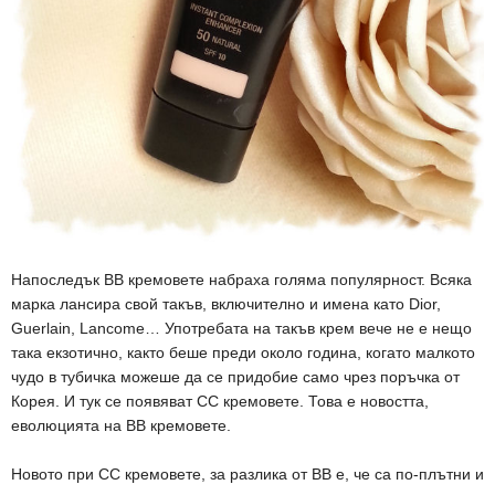
Напоследък BB кремовете набраха голяма популярност. Всяка
марка лансира свой такъв, включително и имена като Dior,
Guerlain, Lancome… Употребата на такъв крем вече не е нещо
така екзотично, както беше преди около година, когато малкото
чудо в тубичка можеше да се придобие само чрез поръчка от
Корея. И тук се появяват CC кремовете. Това е новостта,
еволюцията на ВВ кремовете.
Новото при СС кремовете, за разлика от ВВ е, че са по-плътни и