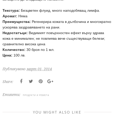
Текстура:
Безцветен флуид, много наподобяващ лимфа.
Аромат:
Няма
Преимущества:
Регенерира кожата в дълбочина и многократно
ускорява заздравяването на рани.
Недостатъци:
Видимият повърхностен ефект върху здрава
кожа е минимален; не повлиява вече съществуващи белези;
сравнително висока цена
Количество:
30 броя по 1 мл.
Цена:
100 лв.
Публикувано
март 01, 2014
Share:
Етикети:
ПРОДУКТИ И РЕВЮТА
YOU MIGHT ALSO LIKE