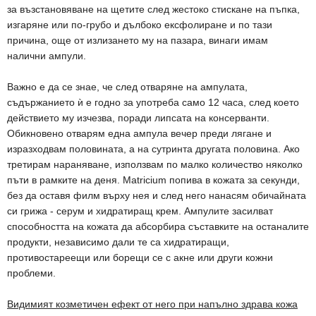
за възстановяване на щетите след жестоко стискане на пъпка,
изгаряне или по-грубо и дълбоко ексфолиране и по тази
причина, още от излизането му на пазара, винаги имам
налични ампули.
Важно е да се знае, че след отваряне на ампулата,
съдържанието ѝ е годно за употреба само 12 часа, след което
действието му изчезва, поради липсата на консерванти.
Обикновено отварям една ампула вечер преди лягане и
изразходвам половината, а на сутринта другата половина. Ако
третирам нараняване, използвам по малко количество няколко
пъти в рамките на деня. Matricium попива в кожата за секунди,
без да оставя филм върху нея и след него нанасям обичайната
си грижа - серум и хидратиращ крем. Ампулите засилват
способността на кожата да абсорбира съставките на останалите
продукти, независимо дали те са хидратиращи,
противостареещи или борещи се с акне или други кожни
проблеми.
Видимият козметичен ефект от него при напълно здрава кожа