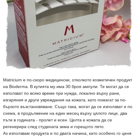
Matricium е по-скоро медицински, отколкото козметичен продукт
на Bioderma. В кутията му има 30 броя ампули. Те могат да се
използват по всяко време при нужда, локално върху рани,
изгаряния и други увреждания на кожата, като помагат за по-
бързото възстановяване. Също така, могат да се използват и по
схема, в продължение на един месец върху цялото лице, два
пъти в годината - пролет и есен. Целта е кожата да се
регенерира след студената зима и горещото лято.
Аз използвам продукта и по двата начина, като особено го ценя