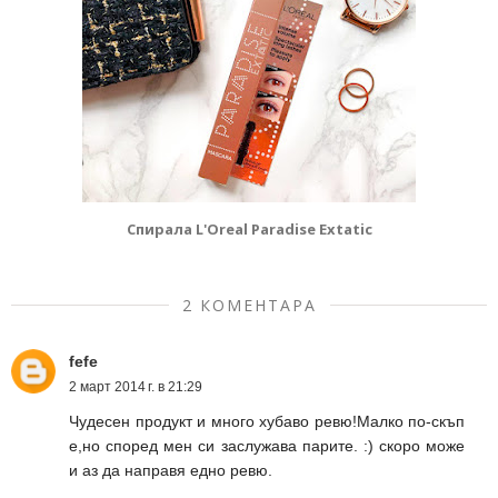
Спирала L'Oreal Paradise Extatic
2 КОМЕНТАРА
fefe
2 март 2014 г. в 21:29
Чудесен продукт и много хубаво ревю!Малко по-скъп
е,но според мен си заслужава парите. :) скоро може
и аз да направя едно ревю.