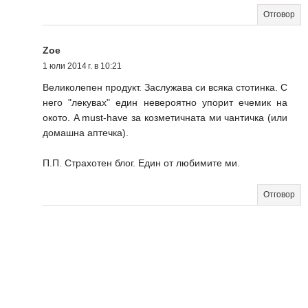
Отговор
Zoe
1 юли 2014 г. в 10:21
Великолепен продукт. Заслужава си всяка стотинка. С
него "лекувах" един невероятно упорит ечемик на
окото. A must-have за козметичната ми чантичка (или
домашна аптечка).
П.П. Страхотен блог. Един от любимите ми.
Отговор