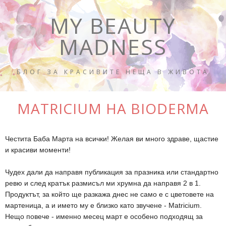
MY BEAUTY
MADNESS
БЛОГ ЗА КРАСИВИТЕ НЕЩА В ЖИВОТА
MATRICIUM НА BIODERMA
Честита Баба Марта на всички! Желая ви много здраве, щастие
и красиви моменти!
Чудех дали да направя публикация за празника или стандартно
ревю и след кратък размисъл ми хрумна да направя 2 в 1.
Продуктът, за който ще разкажа днес не само е с цветовете на
мартеница, а и името му е близко като звучене - Matricium.
Нещо повече - именно месец март е особено подходящ за