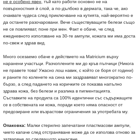
не е особено явен
, тъй като работи основно не на
повърхностния ѝ слой, а по-дълбоко в дермата, така че, ако
очаквате чудеса след приключване на кутията, най-вероятно е
да останете разочаровани. Вече съществуващите белези също
не се повлияват, поне при мен. Факт е обаче, че след
ежедневното използване на 30-те ампули, кожата ми има доста
по-свеж и здрав вид.
Много осезаемо обаче е действието на Matricium върху
наранени участъци. Разчоплените ми до кръв пъпчици (Никога
не правете това! Ужасно лош навик, с който се боря от години)
и раните по коленете на сина ми заздравяват многократно по-
бързо, а след падането на коричките се показва напълно
здрава кожа, без белези и разлика в пигментацията.
Съставките на продукта са 100% идентични със съдържащите
се в собствената ни кожа, поради което няма опасност от
предозиране или възрастови ограничения за употребата му.
Опаковка:
Малки стерилно запечатани пластмасови ампули,
чието капаче след отстраняване може да се използва отново за
затваряне до следващото нанасяне.