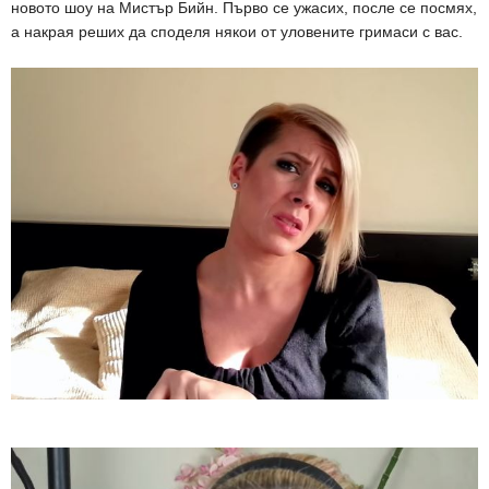
новото шоу на Мистър Бийн. Първо се ужасих, после се посмях,
а накрая реших да споделя някои от уловените гримаси с вас.