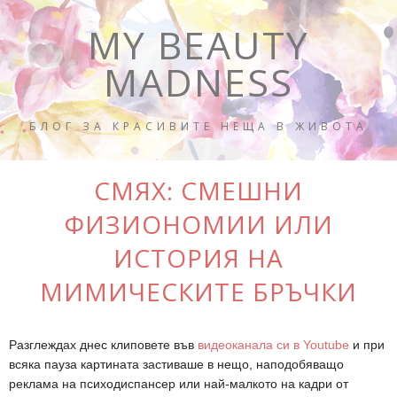
MY BEAUTY
MADNESS
БЛОГ ЗА КРАСИВИТЕ НЕЩА В ЖИВОТА
СМЯХ: СМЕШНИ
ФИЗИОНОМИИ ИЛИ
ИСТОРИЯ НА
МИМИЧЕСКИТЕ БРЪЧКИ
Разглеждах днес клиповете във
видеоканала си в Youtube
и при
всяка пауза картината застиваше в нещо, наподобяващо
реклама на психодиспансер или най-малкото на кадри от