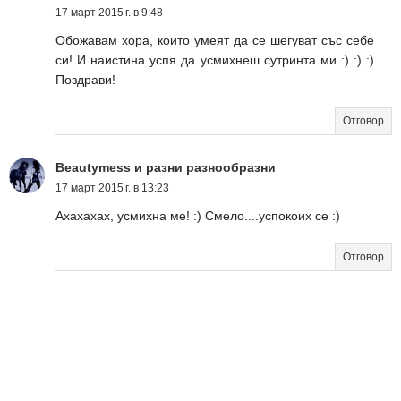
17 март 2015 г. в 9:48
Обожавам хора, които умеят да се шегуват със себе
си! И наистина успя да усмихнеш сутринта ми :) :) :)
Поздрави!
Отговор
Beautymess и разни разнообразни
17 март 2015 г. в 13:23
Ахахахах, усмихна ме! :) Смело....успокоих се :)
Отговор