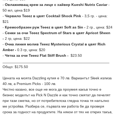
-
Овлажняващ крем за лице с хайвер Kueshi Nutrix Caviar
-
50 мл, цена $19
-
Червило Teeez в цвят Cocktail Shock Pink
- 3,5 гр. - цена:
$21
-
Кремообразен руж Teeez в цвят Soft as Sin -
2 гр., цена: $24
-
Сенки за очи Teeez Spectrum of Stars в цвят Apricot Sheen
-
2 гр, цена: $22
-
Очна линия молив Teeez Mysterious Crystal в цвят Rich
Amber -
0.3 гр, цена: $20
-
Четка за очи Teeez
Flat Stiff Brush -
$23.50
____________________________________________________
Общо: $175.50
Цената на моята Dazzling кутия е 70 лв. Вариантът Sleek излиза
40 лв, а Premium Picks - 100 лв.
Честно казано, все още не мога да проумея какъв точно е
бизнес моделът на Pick N Dazzle и как точно смятат да печелят
при тази сметка, но от потребителска гледна точка тя напълно
ме устройва. Разбира се, първата ми работа бе да проверя
срока за годност на продуктите. На някои от тях не открих такъв,