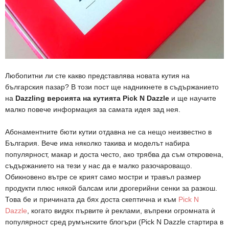
Любопитни ли сте какво представлява новата кутия на
българския пазар? В този пост ще надникнете в съдържанието
на
Dazzling версията на кутията Pick N Dazzle
и ще научите
малко повече информация за самата идея зад нея.
Абонаментните бюти кутии отдавна не са нещо неизвестно в
България. Вече има няколко такива и моделът набира
популярност, макар и доста често, ако трябва да съм откровена,
съдържанието на тези у нас да е малко разочароващо.
Обикновено вътре се крият само мостри и травъл размер
продукти плюс някой балсам или дрогерийни сенки за разкош.
Това бе и причината да бях доста скептична и към
Pick N
Dazzle
, когато видях първите ѝ реклами, въпреки огромната ѝ
популярност сред румънските блогъри (Pick N Dazzle стартира в