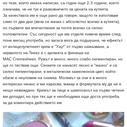
но тези, които имаха написан, са годни още 2-3 години, което
означава, че не тук е разковничето за цената на кутията.
За качествата им е още рано да говоря, защото ги използвам
само от два дни (вече се мазах с абсолютно всичко в кутията),
но първите ми впечатления за почти всичко са силно
положителни. Със сигурност ще им отделя повече време след
поне месец употреба, но засега мога да подшушна, че ефектът
от антицелулитният крем е "Уау!" от първо намазване, а
червилото на Teeez е с аромата и финиша на
MAC Cremesheen. Ружът е много, много слабо пигментиран, но
ще го тествам още. Сенките се нанасят лесно и "мазно" и са
силно пигментирани, в металически хамелеонов цвят, който
обаче е неуловим на снимка. Моливът за очи е в много
интересен нюанс и ми харесва, макар и формулата му да не е
нещо невиждано. Кремът за лице и шампоанът на първо четене
ми допадат, но при тях ще е необходима още доста употреба,
за да коментира действието им.