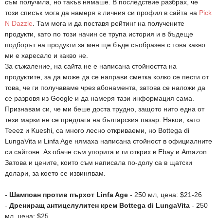
съм получила, но такъв нямаше. В последствие разбрах, че
този списък мога да намеря в личния си профил в сайта на
Pick
N Dazzle
. Там мога и да поставя рейтинг на получените
продукти, като по този начин се трупа история и в бъдеще
подборът на продукти за мен ще бъде съобразен с това какво
ми е харесало и какво не.
За съжаление, на сайта не е написана стойността на
продуктите, за да може да се направи сметка колко се пести от
това, че ги получаваме чрез абонамента, затова се наложи да
се разровя из Google и да намеря тази информация сама.
Признавам си, че ми беше доста трудно, защото нито една от
тези марки не се предлага на българския пазар. Някои, като
Teeez и Kueshi, са много лесно откриваеми, но Bottega di
LungaVita и Linfa Age нямаха написана стойност в официалните
си сайтове. Аз обаче съм упорита и ги открих в Ebay и Amazon.
Затова и цените, които съм написала по-долу са в щатски
долари, за което се извинявам.
-
Шампоан против пърхот Linfa Age
- 250 мл, цена: $21-26
-
Дрениращ антицелулитен крем Bottega di LungaVita
- 250
мл, цена: $25