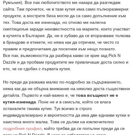
Румъния). Все пак любопитството ме накара да разгледам
сайта. Там прочетох, че в тази кутия има само пълноразмерни
продукти, а мострите биха могли да са само допълнение към
тях. Това доста ме изненада, но отново ме налегна
скептицизъм заради неизвестността на марките, които участват
в кутията в България. Да, не е хубаво да се вторачваме толкова
в брандове и етикети, но няма как да отречем, че често го
правим и предпочитаме да посегнем към нещо познато.
Все пак, възможността да разбера какво се крие зад Pick N
Dazzle и да пробвам продуктите ме привличаше доста силно и
ето, че се сдобих с първата кутия.
Но преди да разкажа малко по-подробно за съдържанието,
няма как да не обърна внимание на няколко доста съществени
детайла. Първото и най-важно е, че
това всъщност не е
кутия-изненада
. Поне не и в смисъла, който се влага
останалите такива кутии. Тук всичко е строго
индивидуализирано и вероятността да има две еднакви кутии е
наистина много малка. Това се дължи на изключително
подробния профил
, който трябва да се попълни преди да се
поръча Pick N Dazzle. В него се отбелязват не само