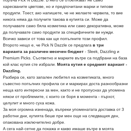
харесваните цветове, но и предпочитани марки и типове
продукти. Тоест, ако напишете, че не желаете червила, то вие
никога няма да получите такова в кутията си. Може да
получавате само бяла козметика или само декоративна, може
да получавате само продукти за специфичните ви нужди.
Всичко зависи от това как ще попълните този профил.
Второто нещо е, че Pick N Dazzle се предлага
в три
варианта за различен месечен бюджет
- Sleek, Dazzling и
Premium Picks. Съответно и марките вътре са подбрани на база
кой клас кутия сте избрали.
Моята кутия е средният вариант -
Dazzling.
Разбира се, като запален любител на козметиката, много
съвестно попълних профила си и маркирах доста разнообразни
неща като интересни за мен, както и не пропуснах да упомена
някои от проблемите, с които се боря в момента - пърхот,
целулит и много суха кожа.
За моя огромна изненада, въпреки упоменатата доставка от 3
работни дни, кутията беше при мен още на следващия ден,
опакована изключително добре.
А сега най-сетне да покажа и какво имаше вътре в моята