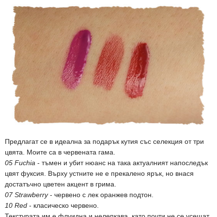
Предлагат се в идеална за подарък кутия със селекция от три
цвята. Моите са в червената гама.
05 Fuchia
- тъмен и убит нюанс на така актуалният напоследък
цвят фуксия. Върху устните не е прекалено ярък, но внася
достатъчно цветен акцент в грима.
07 Strawberry
- червено с лек оранжев подтон.
10 Red
- класическо червено.
Текстурата им е флуидна и нелепкава, като почти не се усещат