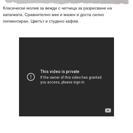
Класически молив за вежди с четчица за разресване на
капачката. Сравнително мек и мазен и доста силно
пигментиран. Цветът е студено кафяв.