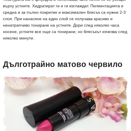
върху устните. Хидратират ги и ги изглаждат. Пигментацията е
средна и за пълно покритие и максимален блясък са нужни 2-3
слоя. При нанасяне на един слой се получава красиво и
ненатрапчиво тониране на устните. Дори след няколко часа
носене, устните все още са тонирани, но блясъкът изчезва след
няколко минути.
Дълготрайно матово червило