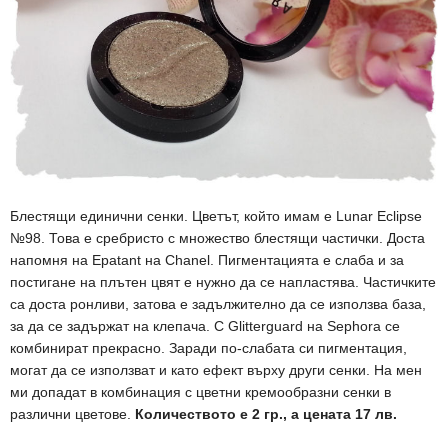
Блестящи единични сенки. Цветът, който имам е Lunar Eclipse
№98. Това е сребристо с множество блестящи частички. Доста
напомня на Epatant на Chanel. Пигментацията е слаба и за
постигане на плътен цвят е нужно да се напластява. Частичките
са доста ронливи, затова е задължително да се използва база,
за да се задържат на клепача. С Glitterguard на Sephora се
комбинират прекрасно. Заради по-слабата си пигментация,
могат да се използват и като ефект върху други сенки. На мен
ми допадат в комбинация с цветни кремообразни сенки в
различни цветове.
Количеството е 2 гр., а цената 17 лв.