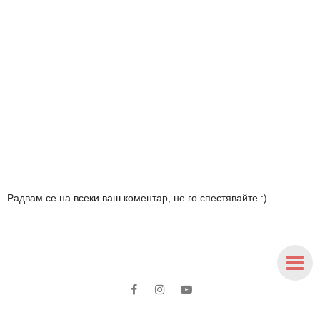
Радвам се на всеки ваш коментар, не го спестявайте :)
Copyright
My Beauty Madness
. Designed by
BloggerTemplate