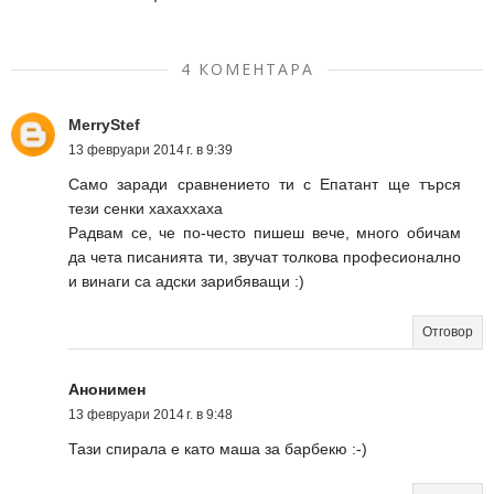
4 КОМЕНТАРА
MerryStef
13 февруари 2014 г. в 9:39
Само заради сравнението ти с Епатант ще търся
тези сенки хахаххаха
Радвам се, че по-често пишеш вече, много обичам
да чета писанията ти, звучат толкова професионално
и винаги са адски зарибяващи :)
Отговор
Анонимен
13 февруари 2014 г. в 9:48
Тази спирала е като маша за барбекю :-)