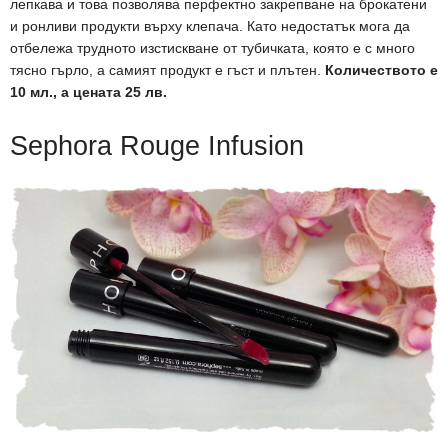
лепкава и това позволява перфектно закрепване на брокатени
и ронливи продукти върху клепача. Като недостатък мога да
отбележа трудното изстискване от тубичката, която е с много
тясно гърло, а самият продукт е гъст и плътен.
Количеството е
10 мл., а цената 25 лв.
Sephora Rouge Infusion