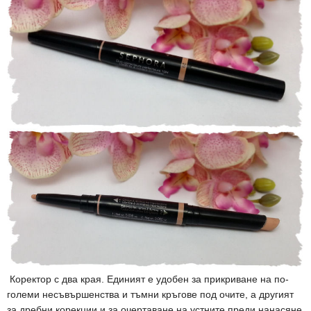
Коректор с два края. Единият е удобен за прикриване на по-
големи несъвършенства и тъмни кръгове под очите, а другият
за дребни корекции и за очертаване на устните преди нанасяне