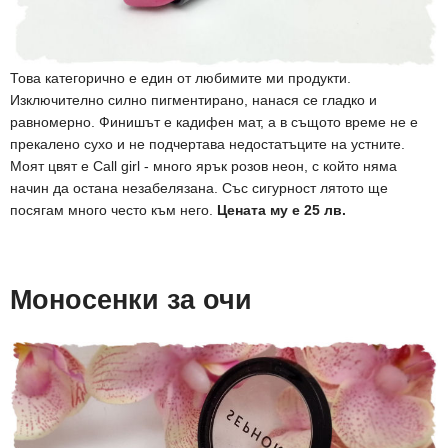
Това категорично е един от любимите ми продукти.
Изключително силно пигментирано, нанася се гладко и
равномерно. Финишът е кадифен мат, а в същото време не е
прекалено сухо и не подчертава недостатъците на устните.
Моят цвят е Call girl - много ярък розов неон, с който няма
начин да остана незабелязана. Със сигурност лятото ще
посягам много често към него.
Цената му е 25 лв.
Моносенки за очи