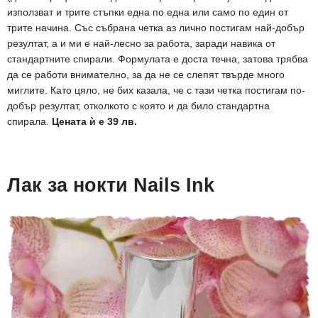
използват и трите стъпки една по една или само по един от
трите начина. Със събрана четка аз лично постигам най-добър
резултат, а и ми е най-лесно за работа, заради навика от
стандартните спирали. Формулата е доста течна, затова трябва
да се работи внимателно, за да не се слепят твърде много
миглите. Като цяло, не бих казала, че с тази четка постигам по-
добър резултат, отколкото с която и да било стандартна
спирала.
Цената ѝ е 39 лв.
Лак за нокти Nails Ink