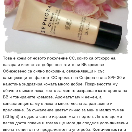
Това е крем от новото поколение CC, които са отскоро на
пазара и изместват добре познатите ни BB кремове.
Обикновено са силно покривни, овлажняващи и със
слънцезащитен фактор. СС кремът на Сефора е със SPF 30 и
наистина хидратира кожата много добре. Покривността му
обаче е съвсем лека, което за мен го изпраща в категорията на
ВВ и тонираните кремове. Ароматът му и нежен, а
консистенцията му е лека и много лесна за разнасяне и
преливане. За съжаление цветът лично за мен е малко тъмен
(23 light) и с доста силно изразен жълт подтон. Лятото ще ми
пасва доста повече и тогава ще мога да споделя допълнителни
впечатления от по-продължителна употреба.
Количеството в