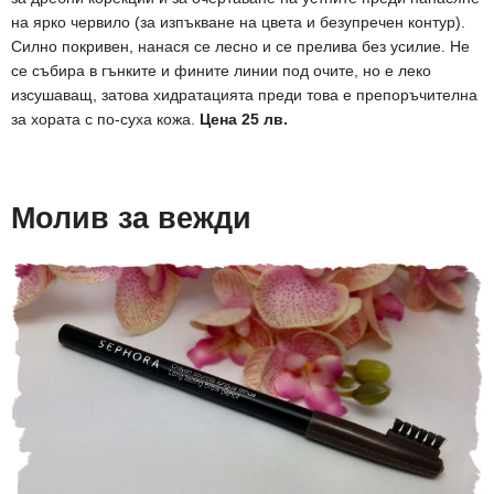
на ярко червило (за изпъкване на цвета и безупречен контур).
Силно покривен, нанася се лесно и се прелива без усилие. Не
се събира в гънките и фините линии под очите, но е леко
изсушаващ, затова хидратацията преди това е препоръчителна
за хората с по-суха кожа.
Цена 25 лв.
Молив за вежди