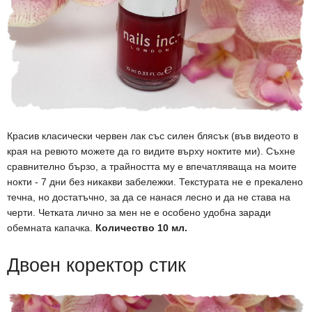
Красив класически червен лак със силен блясък (във видеото в
края на ревюто можете да го видите върху ноктите ми). Съхне
сравнително бързо, а трайността му е впечатляваща на моите
нокти - 7 дни без никакви забележки. Текстурата не е прекалено
течна, но достатъчно, за да се нанася лесно и да не става на
черти. Четката лично за мен не е особено удобна заради
обемната капачка.
Количество 10 мл.
Двоен коректор стик